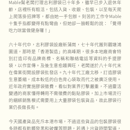
Mable幫老闆打理志利膠袋已十年多，雖早已步入退休年
齡，店裡所有粗活，包括入貨、收銀、包裝，以至每天爬
上爬落掛招牌等，都由她一手包辦。刻苦的工作令Mable
十隻手指都變得有點彎曲，但她卻一臉輕鬆的說：「覺得
吃力咪當做健身囉！」
六十年代中，志利膠袋設廠新蒲崗，七十年代搬到觀塘鴻
圖道，那時是「香港製造」的高峰期，很多本地廠商會特
別訂造印有品牌商標、名稱和聯絡電話等資料的手提膠
袋，以作宣傳。及後生意愈趨興旺，老闆遂於八十年代末
在偉業街開設膠袋批發店。九十年代工廠北移，訂造膠袋
生意萎縮，成本較低的白色背心袋取而代之被廣泛使用。
近年政府實施膠袋徵費，看似對業界打擊嚴重，不過靈活
變通的商家懂得轉用不需徵費的黏貼膠袋，加上市場流行
的綑綁銷售模式需要用上大量膠袋包裝貨品，故此膠袋行
業仍長做長有。
今天國產貨品充斥本港市場，不過這些貨品的包裝膠袋很
多時都有骯髒發黑和破爛等問題，若遇上出貨時間緊逼，