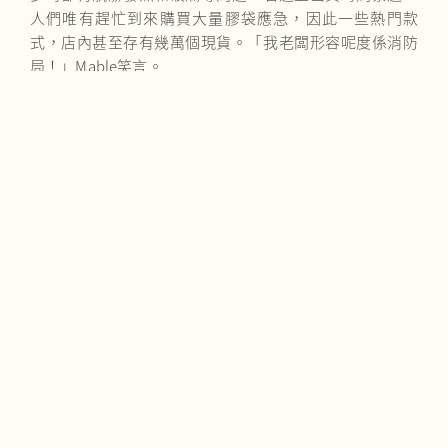
人們唯有趕忙到來購買大量膠袋應急，因此一些熱門款
式，店內甚至存有幾萬個現貨。「我老闆形容呢度係消防
局！」Mable笑言。
Mable一有空閒就會整理和預先包裝膠袋，以方便客人。