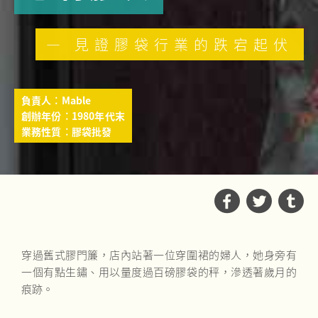
— 見證膠袋行業的跌宕起伏
負責人︰Mable
創辦年份︰1980年代末
業務性質︰膠袋批發
穿過舊式膠門簾，店內站著一位穿圍裙的婦人，她身旁有
一個有點生鏽、用以量度過百磅膠袋的秤，滲透著歲月的
痕跡。